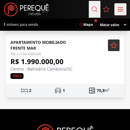
Favoritos (
1
imóveis para venda
Mapa
Mobiliado
APARTAMENTO MOBILIADO
FRENTE MAR
R$ 2.150.000,00
R$ 1.990.000,00
Centro - Balneário Camboriú/SC
V922
2
1
70,8
m²