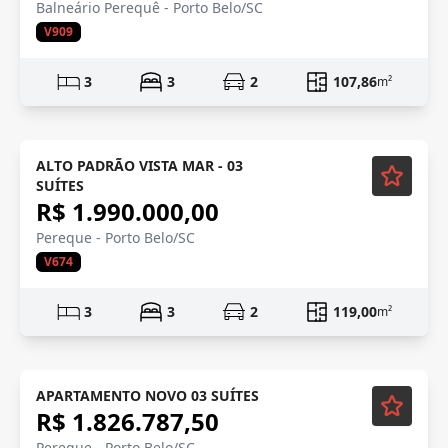
Balneário Perequê - Porto Belo/SC
V909
3
3
2
107,86
m²
ALTO PADRÃO VISTA MAR - 03
SUÍTES
R$ 1.990.000,00
Pereque - Porto Belo/SC
V674
3
3
2
119,00
m²
APARTAMENTO NOVO 03 SUÍTES
R$ 1.826.787,50
Pereque - Porto Belo/SC