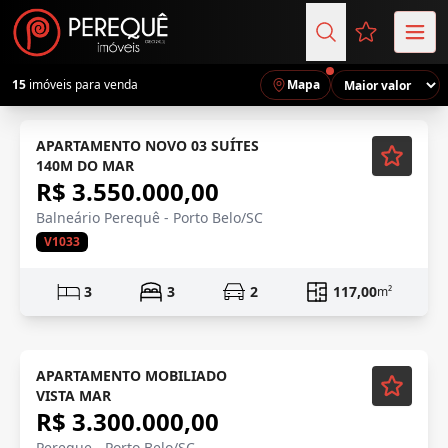
Favoritos (
15
imóveis para venda
Mapa
APARTAMENTO NOVO 03 SUÍTES
140M DO MAR
R$ 3.550.000,00
Balneário Perequê - Porto Belo/SC
V1033
3
3
2
117,00
m²
Mobiliado
APARTAMENTO MOBILIADO
VISTA MAR
R$ 3.300.000,00
Pereque - Porto Belo/SC