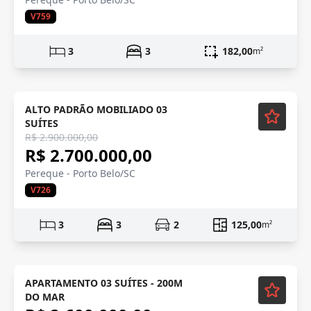
V759
3
3
182,00
m²
Mobiliado
ALTO PADRÃO MOBILIADO 03
SUÍTES
R$ 2.900.000,00
R$ 2.700.000,00
Pereque - Porto Belo/SC
V726
3
3
2
125,00
m²
APARTAMENTO 03 SUÍTES - 200M
DO MAR