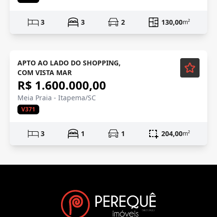
3
3
2
130,00
m²
Meia Praia
Mobiliado
APTO AO LADO DO SHOPPING,
COM VISTA MAR
R$ 1.600.000,00
Meia Praia - Itapema/SC
V371
3
1
1
204,00
m²