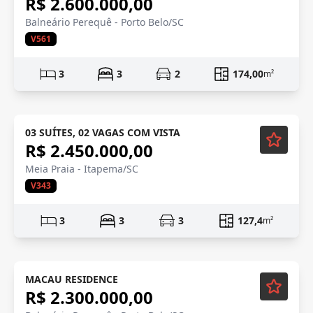
R$ 2.600.000,00
Balneário Perequê - Porto Belo/SC
V561
3
3
2
174,00
m²
Pé na areia
03 SUÍTES, 02 VAGAS COM VISTA
R$ 2.450.000,00
Meia Praia - Itapema/SC
V343
3
3
3
127,4
m²
MACAU RESIDENCE
R$ 2.300.000,00