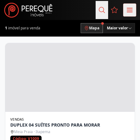
Favoritos (
1
imóvel para venda
Mapa
Maior valor
VENDAS
DUPLEX 04 SUÍTES PRONTO PARA MORAR
Meia Praia · Itapema
Código: V1009