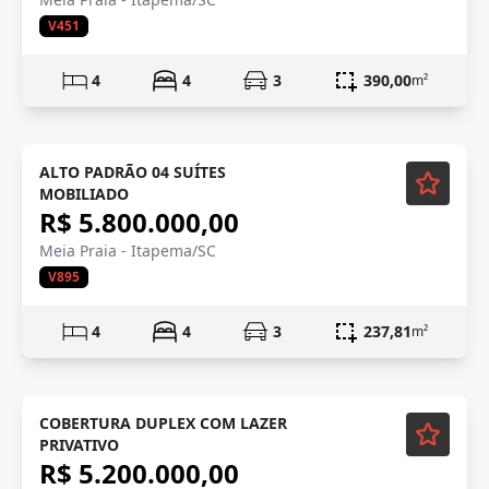
V451
4
4
3
390,00
m²
Mobiliado
ALTO PADRÃO 04 SUÍTES
MOBILIADO
R$ 5.800.000,00
Meia Praia - Itapema/SC
V895
4
4
3
237,81
m²
Semi-mobiliado
COBERTURA DUPLEX COM LAZER
PRIVATIVO
R$ 5.200.000,00