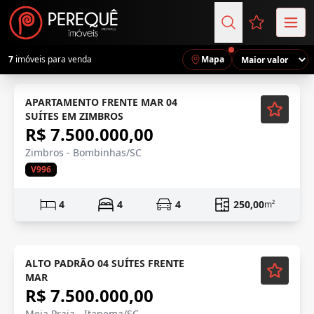
Favoritos (
7
imóveis para venda
Mapa
Mobiliado
APARTAMENTO FRENTE MAR 04
SUÍTES EM ZIMBROS
R$ 7.500.000,00
Zimbros - Bombinhas/SC
V996
4
4
4
250,00
m²
Mobiliado
ALTO PADRÃO 04 SUÍTES FRENTE
MAR
R$ 7.500.000,00
Meia Praia - Itapema/SC