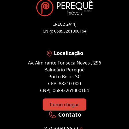
CRECI: 2411J
CNPJ: 06893261000164
Localização
Av. Almirante Fonseca Neves , 296
Balneário Perequê
Porto Belo - SC
CEP: 88210-000
CNPJ: 06893261000164
Como chegar
Contato
(47) 3369-8872