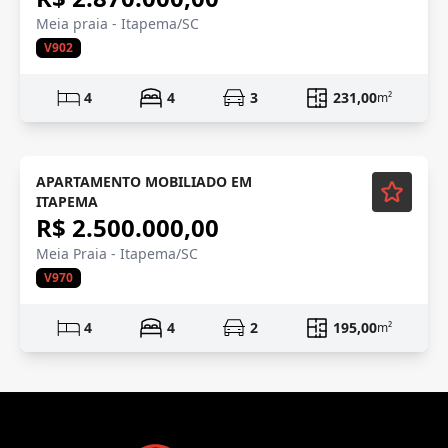
Meia praia - Itapema/SC
V902
4
4
3
231,00
m²
Mobiliado
APARTAMENTO MOBILIADO EM
ITAPEMA
R$ 2.500.000,00
Meia Praia - Itapema/SC
V970
4
4
2
195,00
m²