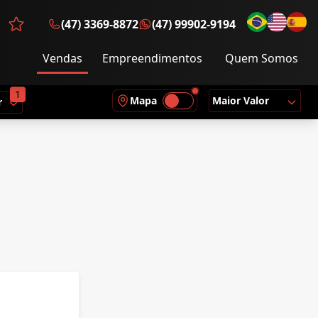
(47) 3369-8872
(47) 99902-9194
Favoritos (0 itens)
Vendas
Empreendimentos
Quem Somos
1
Mapa
Maior Valor
r