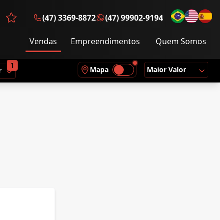
(47) 3369-8872
(47) 99902-9194
Favoritos (0 itens)
Vendas
Empreendimentos
Quem Somos
1
Mapa
Maior Valor
r