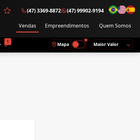
(47) 3369-8872
(47) 99902-9194
Favoritos (0 itens)
Vendas
Empreendimentos
Quem Somos
1
Mapa
Maior Valor
r