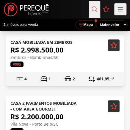
Favoritos (
2
imóveis para venda
Mapa
Mobiliado
CASA MOBILIADA EM ZIMBROS
R$ 2.998.500,00
Zimbros - Bombinhas/SC
V995
4
1
2
461,95
m²
C/ Piscina
Mobiliado
CASA 2 PAVIMENTOS MOBILIADA
- COM ÁREA GOURMET
R$ 2.200.000,00
Vila Nova - Porto Belo/SC