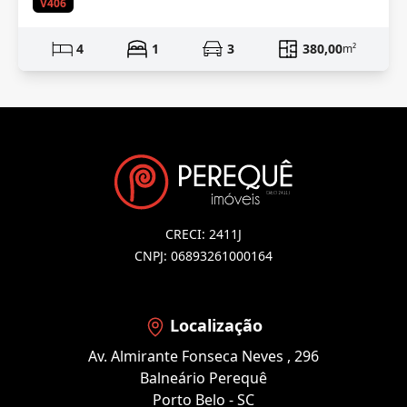
V406
4
1
3
380,00
m²
CRECI: 2411J
CNPJ: 06893261000164
Localização
Av. Almirante Fonseca Neves , 296
Balneário Perequê
Porto Belo - SC