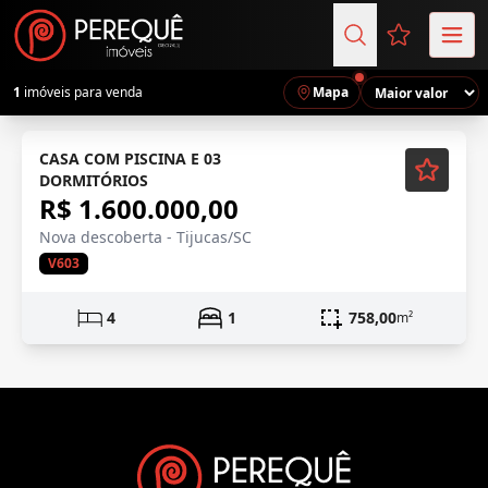
Favoritos (
1
imóveis para venda
Mapa
Semi-mobiliado
CASA COM PISCINA E 03
DORMITÓRIOS
R$ 1.600.000,00
Nova descoberta - Tijucas/SC
V603
4
1
758,00
m²