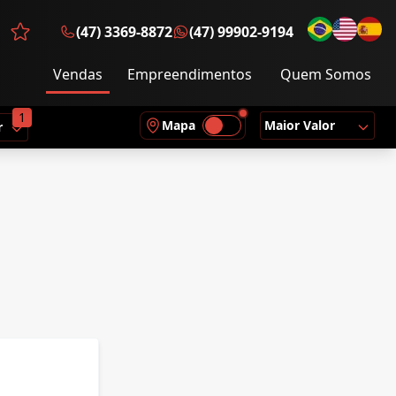
(47) 3369-8872
(47) 99902-9194
Favoritos (0 itens)
Vendas
Empreendimentos
Quem Somos
1
Mapa
Maior Valor
r