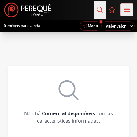
Favoritos (
0
imóveis para venda
Mapa
Não há
Comercial disponíveis
com as
características informadas.