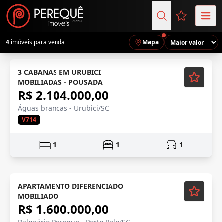
Favoritos (
4
imóveis para venda
Mapa
Semi-Novo
3 CABANAS EM URUBICI
MOBILIADAS - POUSADA
R$ 2.104.000,00
Águas brancas - Urubici/SC
V714
1
1
1
Mobiliado
APARTAMENTO DIFERENCIADO
MOBILIADO
R$ 1.600.000,00
Balneário Pereque - Porto Belo/SC