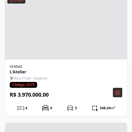
Vídeo
VENDAS
L'Atelier
Meia Praia · Itapema
Código: V275
R$ 3.970.000,00
4
4
3
348,44
m²