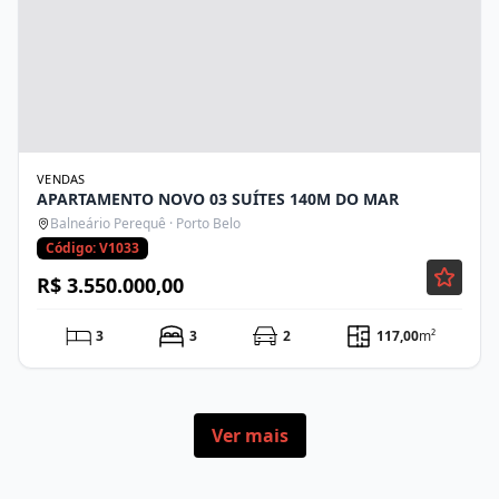
VENDAS
APARTAMENTO NOVO 03 SUÍTES 140M DO MAR
Balneário Perequê · Porto Belo
Código: V1033
R$ 3.550.000,00
3
3
2
117,00
m²
Ver mais