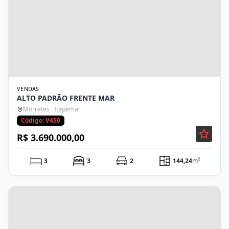
VENDAS
ALTO PADRÃO FRENTE MAR
Morretes · Itapema
Código: V450
R$ 3.690.000,00
3
3
2
144,24
m²