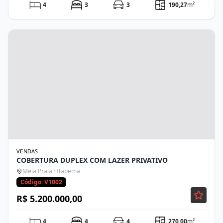
4
3
3
190,27
m²
VENDAS
COBERTURA DUPLEX COM LAZER PRIVATIVO
Meia Praia · Itapema
Código: V1002
R$ 5.200.000,00
4
4
4
270,00
m²