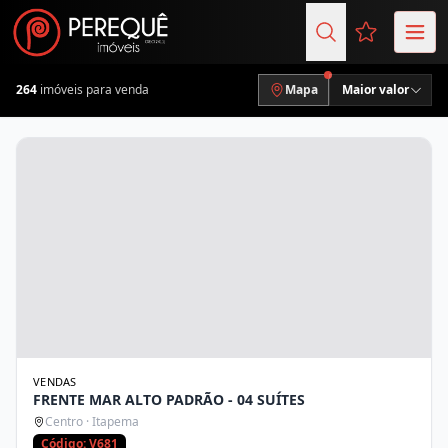
Favoritos (
264
imóveis para venda
Mapa
Maior valor
VENDAS
FRENTE MAR ALTO PADRÃO - 04 SUÍTES
Centro · Itapema
Código: V681