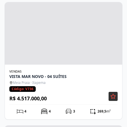
VENDAS
VISTA MAR NOVO - 04 SUÍTES
Meia Praia · Itapema
Código: V736
R$ 4.517.000,00
4
4
3
269,5
m²