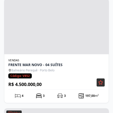
VENDAS
FRENTE MAR NOVO - 04 SUÍTES
Balneário Perequê · Porto Belo
Código: V852
R$ 4.500.000,00
4
3
3
197,00
m²