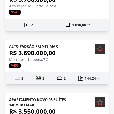
Alto Perequê - Porto Belo/SC
V549
2
1.610,00
m²
Vista Mar
Em Construção
ALTO PADRÃO FRENTE MAR
R$ 3.690.000,00
Morretes - Itapema/SC
V450
3
3
2
144,24
m²
APARTAMENTO NOVO 03 SUÍTES
140M DO MAR
R$ 3.550.000,00