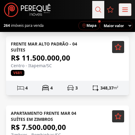
Favoritos (
264
imóveis para venda
Mapa
FRENTE MAR ALTO PADRÃO - 04
SUÍTES
R$ 11.500.000,00
Centro - Itapema/SC
V681
4
4
3
348,37
m²
Mobiliado
APARTAMENTO FRENTE MAR 04
SUÍTES EM ZIMBROS
R$ 7.500.000,00
Zimbros - Bombinhas/SC