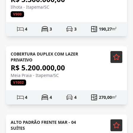
Ilhota - Itapema/SC
V900
4
3
3
190,27
m²
Semi-mobiliado
COBERTURA DUPLEX COM LAZER
PRIVATIVO
R$ 5.200.000,00
Meia Praia - Itapema/SC
V1002
4
4
4
270,00
m²
ALTO PADRÃO FRENTE MAR - 04
SUÍTES