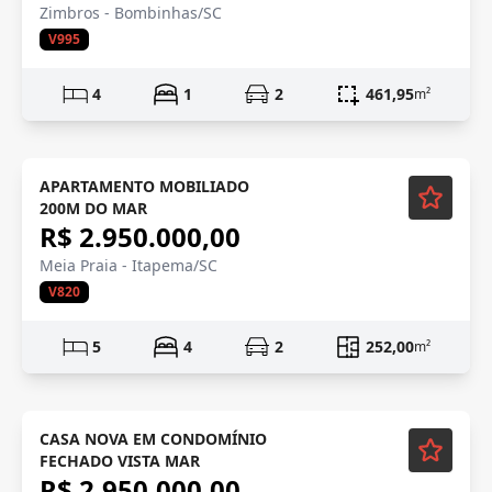
Zimbros - Bombinhas/SC
V995
4
1
2
461,95
m²
Mobiliado
APARTAMENTO MOBILIADO
200M DO MAR
R$ 2.950.000,00
Meia Praia - Itapema/SC
V820
5
4
2
252,00
m²
Mobiliado
CASA NOVA EM CONDOMÍNIO
FECHADO VISTA MAR
R$ 2.950.000,00