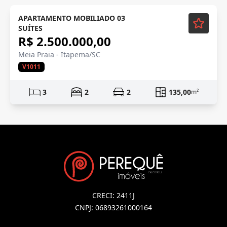
Mobiliado
APARTAMENTO MOBILIADO 03
SUÍTES
R$ 2.500.000,00
Meia Praia - Itapema/SC
V1011
3
2
2
135,00
m²
CRECI: 2411J
CNPJ: 06893261000164