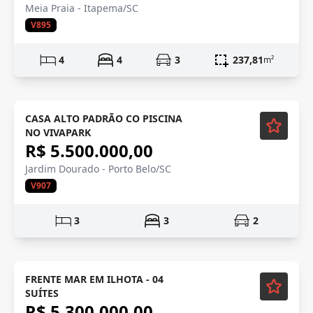
Meia Praia - Itapema/SC
V895
4
4
3
237,81
m²
CASA ALTO PADRÃO CO PISCINA
NO VIVAPARK
R$ 5.500.000,00
Jardim Dourado - Porto Belo/SC
V907
3
3
2
Lançamento
FRENTE MAR EM ILHOTA - 04
SUÍTES
R$ 5.300.000,00