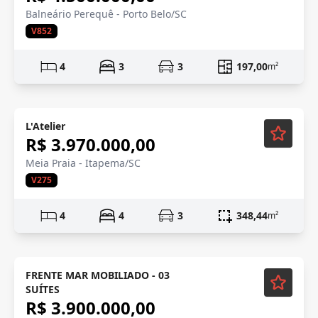
Balneário Perequê - Porto Belo/SC
V852
4
3
3
197,00
m²
Pré-lançamento
Vídeo
L'Atelier
R$ 3.970.000,00
Meia Praia - Itapema/SC
V275
4
4
3
348,44
m²
Mobiliado
FRENTE MAR MOBILIADO - 03
SUÍTES
R$ 3.900.000,00