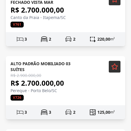
FECHADO VISTA MAR
R$ 2.700.000,00
Canto da Praia - Itapema/SC
V761
3
2
2
220,00
m²
Mobiliado
ALTO PADRÃO MOBILIADO 03
SUÍTES
R$ 2.900.000,00
R$ 2.700.000,00
Pereque - Porto Belo/SC
V726
3
3
2
125,00
m²