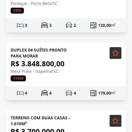
Pereque - Porto Belo/SC
V906
3
3
2
120,00
m²
Mobiliado
DUPLEX 04 SUÍTES PRONTO
PARA MORAR
R$ 3.848.800,00
Meia Praia - Itapema/SC
V1009
4
4
4
179,00
m²
TERRENO COM DUAS CASAS -
1.610M²
R$ 3.700.000,00