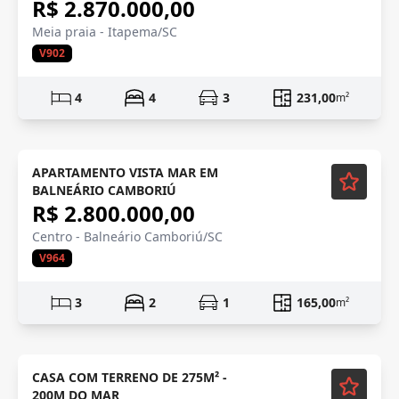
R$ 2.870.000,00
Meia praia - Itapema/SC
V902
4
4
3
231,00
m²
Mobiliado
APARTAMENTO VISTA MAR EM
BALNEÁRIO CAMBORIÚ
R$ 2.800.000,00
Centro - Balneário Camboriú/SC
V964
3
2
1
165,00
m²
CASA COM TERRENO DE 275M² -
200M DO MAR