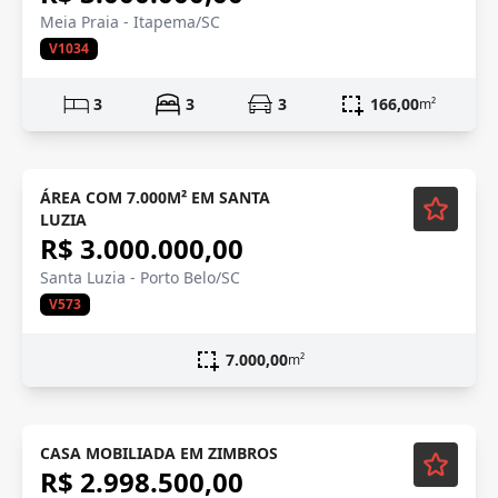
Meia Praia - Itapema/SC
V1034
3
3
3
166,00
m²
ÁREA COM 7.000M² EM SANTA
LUZIA
R$ 3.000.000,00
Santa Luzia - Porto Belo/SC
V573
7.000,00
m²
Mobiliado
CASA MOBILIADA EM ZIMBROS
R$ 2.998.500,00