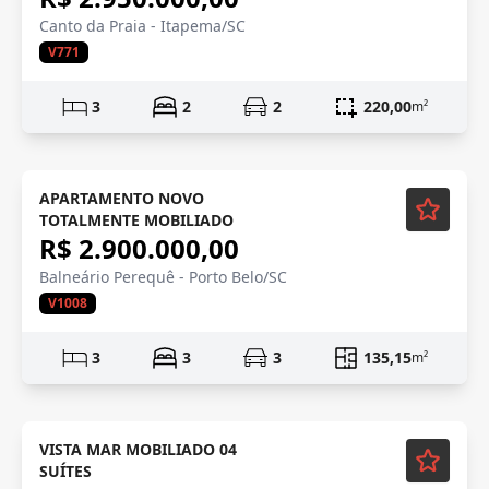
Canto da Praia - Itapema/SC
V771
3
2
2
220,00
m²
Mobiliado
APARTAMENTO NOVO
TOTALMENTE MOBILIADO
R$ 2.900.000,00
Balneário Perequê - Porto Belo/SC
V1008
3
3
3
135,15
m²
Mobiliado
VISTA MAR MOBILIADO 04
SUÍTES