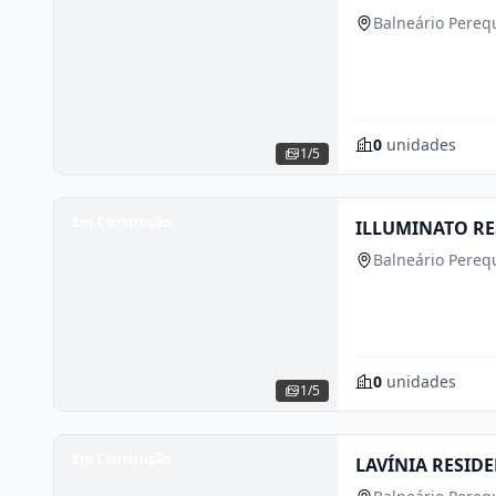
Balneário Perequ
0
unidades
1/5
Em Construção
ILLUMINATO RE
Balneário Perequ
0
unidades
1/5
Em Construção
LAVÍNIA RESID