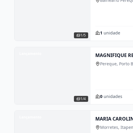
Balneário Perequ
1
unidade
1/5
Lançamento
MAGNIFIQUE R
Pereque, Porto B
0
unidades
1/4
Lançamento
MARIA CAROLIN
Morretes, Itape