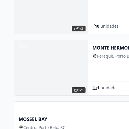
0
unidades
1/3
Novo
MONTE HERMON
Perequê, Porto B
1
unidade
1/5
Em Construção
MOSSEL BAY
Centro, Porto Belo, SC