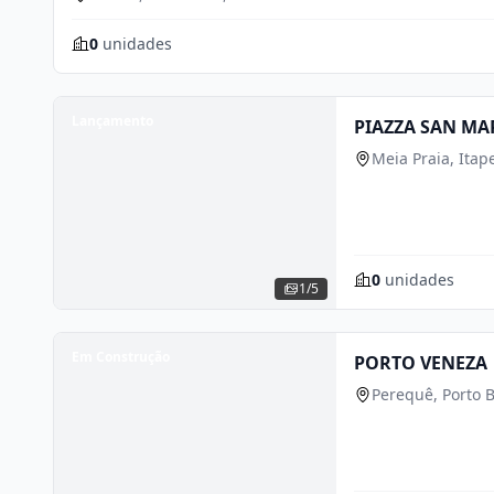
0
unidades
Lançamento
PIAZZA SAN MA
Meia Praia, Ita
0
unidades
1/5
Em Construção
PORTO VENEZA
Perequê, Porto B