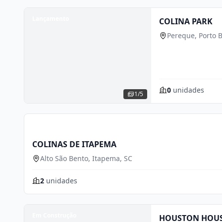
Lançamento
COLINA PARK
Pereque, Porto B
0
unidades
1/5
Novo
COLINAS DE ITAPEMA
Alto São Bento, Itapema, SC
2
unidades
Em Construção
HOUSTON HOU