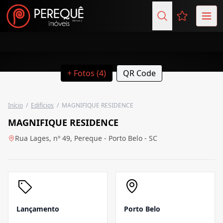
Favoritos (
+ Fotos (4)
QR Code
Início
/
Edifícios
/
MAGNIFIQUE RESIDENCE
MAGNIFIQUE RESIDENCE
Rua Lages, nº 49, Pereque - Porto Belo - SC
Lançamento
Porto Belo