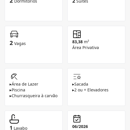
2
2
Dormitórios
Suítes
2
83,38
m²
Vagas
Área Privativa
▸
Área de Lazer
▸
Sacada
▸
Piscina
▸
2 ou + Elevadores
▸
Churrasqueira à carvão
06/2026
1
Lavabo