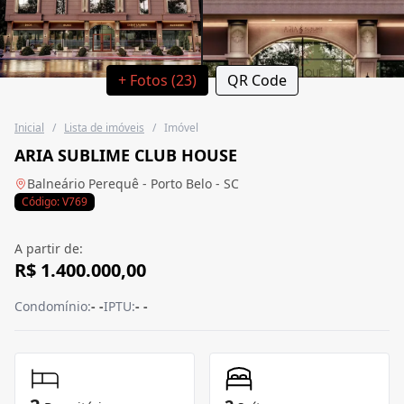
+ Fotos (23)
QR Code
Inicial
/
Lista de imóveis
/
Imóvel
ARIA SUBLIME CLUB HOUSE
Balneário Perequê - Porto Belo - SC
Código: V769
A partir de:
R$ 1.400.000,00
Condomínio:
- -
IPTU:
- -