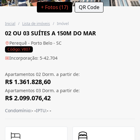
+ Fotos (17)
QR Code
Inicial
/
Lista de imóveis
/
Imóvel
02 OU 03 SUÍTES A 150M DO MAR
Perequê - Porto Belo - SC
Código: V807
Incorporação: 5-42.704
Apartamentos 02 Dorm. a partir de:
R$ 1.361.828,60
Apartamentos 03 Dorm. a partir de:
R$ 2.099.076,42
Condomínio:
- -
IPTU:
- -