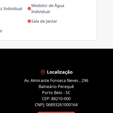
Medidor de Água
z Individual
Individual
Sala de Jantar
ço
Localização
Av. Almirante Fonseca Neves , 296
Balneário Perequê
Porto Belo - SC
CEP: 88210-000
CNPJ: 06893261000164