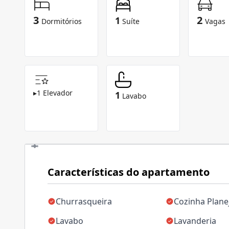
3
2
1
Dormitórios
Suíte
Vagas
▸
1 Elevador
1
Lavabo
Características do apartamento
Churrasqueira
Cozinha Plane
Lavabo
Lavanderia