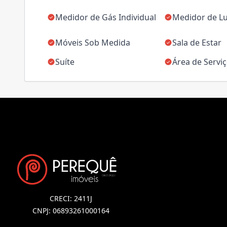
Medidor de Gás Individual
Medidor de Lu
Móveis Sob Medida
Sala de Estar
Suíte
Área de Servi
CRECI: 2411J
CNPJ: 06893261000164