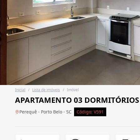
Inicial
/
Lista de imóveis
/
Imóvel
APARTAMENTO 03 DORMITÓRIOS
Perequê - Porto Belo - SC
Código: V591