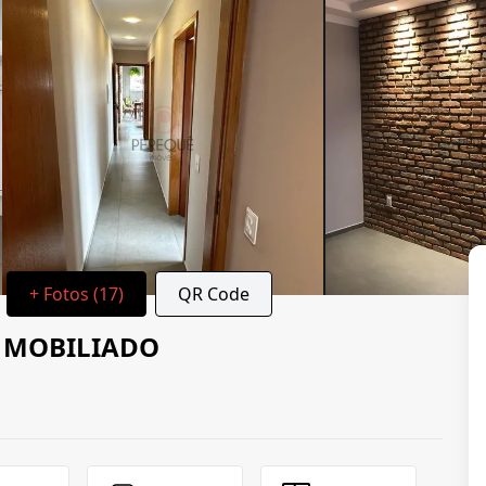
+ Fotos (17)
QR Code
 MOBILIADO