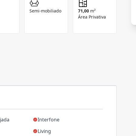
Semi-mobiliado
71,00
m²
Área Privativa
jada
Interfone
Living