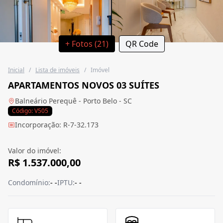
+ Fotos (21)
QR Code
Inicial
/
Lista de imóveis
/
Imóvel
APARTAMENTOS NOVOS 03 SUÍTES
Balneário Perequê - Porto Belo - SC
Código: V505
Incorporação: R-7-32.173
Valor do imóvel:
R$ 1.537.000,00
Condomínio:
- -
IPTU:
- -